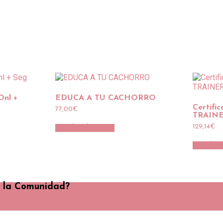
Onl +
EDUCA A TU CACHORRO
Certif
77,00
€
TRAINE
129,14
€
Añadir al carrito
Añadir a
e la Comunidad?