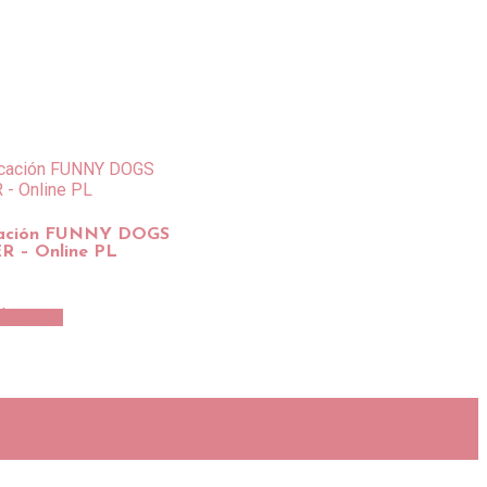
icación FUNNY DOGS
R – Online PL
l carrito