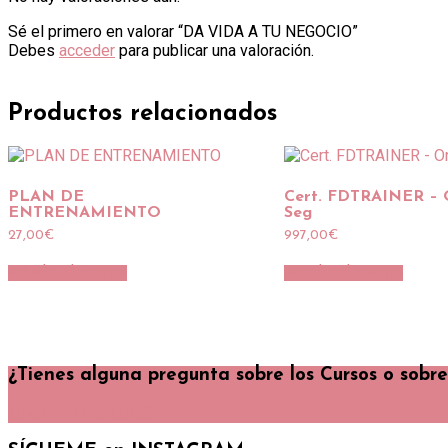
Sé el primero en valorar “DA VIDA A TU NEGOCIO”
Debes
acceder
para publicar una valoración.
Productos relacionados
PLAN DE
Cert. FDTRAINER – 
ENTRENAMIENTO
Seg
27,00
€
997,00
€
Añadir al carrito
Añadir al carrito
¿Tienes alguna pregunta sobre los Cursos o sobr
DIME Y TE AYUDO