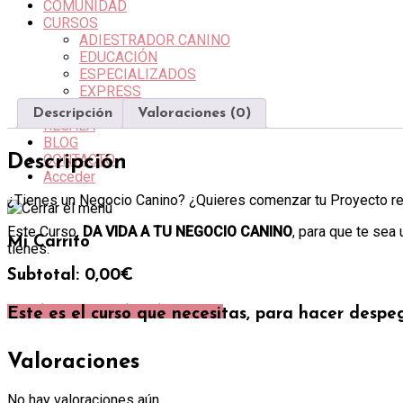
COMUNIDAD
CURSOS
ADIESTRADOR CANINO
EDUCACIÓN
ESPECIALIZADOS
EXPRESS
TODO PARA TI
Descripción
Valoraciones (0)
REGALA
BLOG
CONTACTO
Descripción
Acceder
¿Tienes un Negocio Canino? ¿Quieres comenzar tu Proyecto re
Este Curso,
DA VIDA A TU NEGOCIO CANINO
, para que te sea
Mi Carrito
tienes.
Subtotal:
0,00
€
Ver el carrito
Finalizar la compra
Este es el curso que necesitas, para hacer despeg
Valoraciones
No hay valoraciones aún.