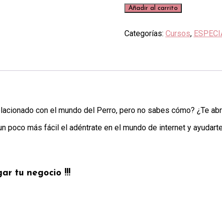
DA
Añadir al carrito
VIDA
A
Categorías:
Cursos
,
ESPECI
TU
NEGOCIO
cantidad
lacionado con el mundo del Perro, pero no sabes cómo? ¿Te abr
 un poco más fácil el adéntrate en el mundo de internet y ayudar
ar tu negocio !!!