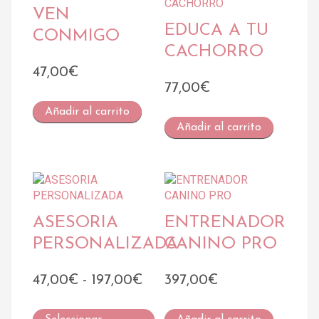
VEN
EDUCA A TU
CONMIGO
CACHORRO
47,00
€
77,00
€
Añadir al carrito
Añadir al carrito
ASESORIA
ENTRENADOR
PERSONALIZADA
CANINO PRO
Rango
47,00
€
-
197,00
€
397,00
€
de
Este