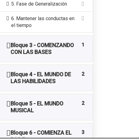
5. Fase de Generalización
SÍGUEME EN INSTAGRAM
6. Mantener las conductas en
el tiempo
Y TAMBIÉN EN
1
Bloque 3 - COMENZANDO
CON LAS BASES
2
Bloque 4 - EL MUNDO DE
LAS HABILIDADES
ÚNETE A MI NEWSLETTER
Mi Comunidad Funny Dogers
2
Bloque 5 - EL MUNDO
Consejos y novedades para que disfrutes más y mejor con tu
MUSICAL
perro
3
Bloque 6 - COMIENZA EL