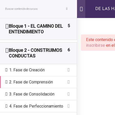
});
DE LAS H
Funny Dogs
5
Bloque 1 - EL CAMINO DEL
ENTENDIMIENTO
Este contenido 
Inicio
Nuestros Cursos
Habilidades
inscribirse
en el
6
Bloque 2 - CONSTRUIMOS
CONDUCTAS
¿Tienes alguna pregunta sobre los
1. Fase de Creación
Cursos o sobre la Comunidad?
2. Fase de Comprensión
DIME Y TE AYUDO
3. Fase de Consolidación
4. Fase de Perfeccionamiento