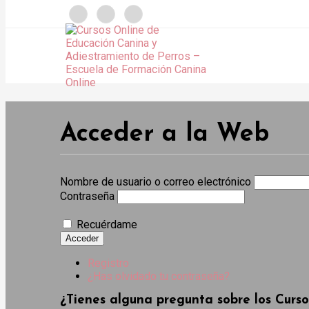
});
Acceder a la Web
Nombre de usuario o correo electrónico
Contraseña
Recuérdame
Acceder
Registro
¿Has olvidado tu contraseña?
¿Tienes alguna pregunta sobre los Curs