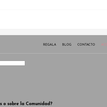
Funny Dogs
REGALA
BLOG
CONTACTO
AC
os o sobre la Comunidad?