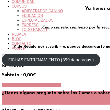
COMUNIDAD
CURSOS
Ya tienes a
ADIESTRADOR CANINO
EDUCACIÓN
ESPECIALIZADOS
EXPRESS
Como consejo, comienza por la sec
TODO PARA TI
REGALA
BLOG
CONTACTO
Y de Regalo por suscribirte, puedes descargarte n
Acceder
FICHAS ENTRENAMIENTO (399 descargas )
Mi Carrito
Subtotal:
0,00
€
Ver el carrito
Finalizar la compra
¿Tienes alguna pregunta sobre los Cursos o sobr
DIME Y TE AYUDO