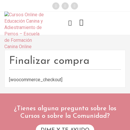
});
Funny Dogs
Finalizar compra
[
woocommerce_checkout
]
¿Tienes alguna pregunta sobre los
Cursos o sobre la Comunidad?