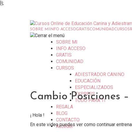
});
SOBRE MI
INFO ACCESO
GRATIS
COMUNIDAD
CURSOS
SOBRE MI
INFO ACCESO
GRATIS
COMUNIDAD
CURSOS
ADIESTRADOR CANINO
EDUCACIÓN
ESPECIALIZADOS
EXPRESS
Cambio Posiciones –
TODO PARA TI
REGALA
BLOG
¡ Hola !
CONTACTO
En este video puedes ver como continuar entren
Acceder