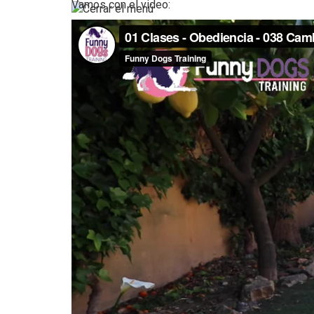
Vamos con el video:
Mi Carrito
0,00
€
Subtotal:
Ver el carrito
Finalizar la compra