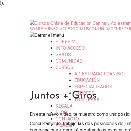
});
SOBRE MI
INFO ACCESO
GRATIS
COMUNIDAD
CURSOS
SOBRE MI
INFO ACCESO
GRATIS
COMUNIDAD
CURSOS
ADIESTRADOR CANINO
EDUCACIÓN
ESPECIALIZADOS
EXPRESS
Juntos + Giros
TODO PARA TI
REGALA
BLOG
En este nuevo video, te muestro como unir posicio
CONTACTO
Concretamente, trabajo las dos posiciones de jun
Acceder
combinaciones, pero iré mostrando nuevas en pr