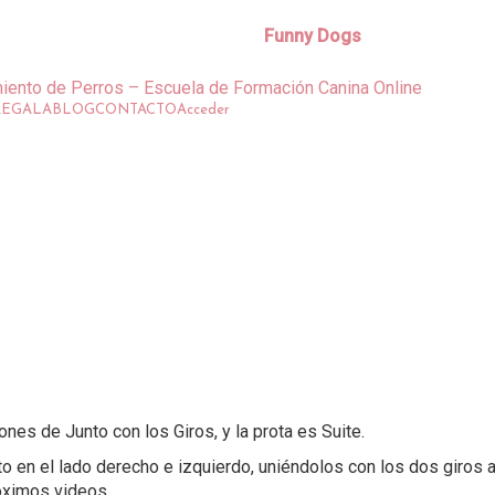
Funny Dogs
REGALA
BLOG
CONTACTO
Acceder
nes de Junto con los Giros, y la prota es Suite.
to en el lado derecho e izquierdo, uniéndolos con los dos giros
óximos videos.