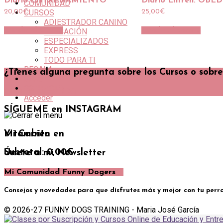
Diario ENTRENAMIENTO
Diario Entren. OBE
COMUNIDAD
CURSOS
20,00
€
25,00
€
ADIESTRADOR CANINO
Añadir al carrito
Añadir al carrito
EDUCACIÓN
ESPECIALIZADOS
EXPRESS
TODO PARA TI
REGALA
¿Tienes alguna pregunta sobre los Cursos o sobr
BLOG
CONTACTO
DIME Y TE AYUDO
Acceder
SÍGUEME en INSTAGRAM
Mi Carrito
Y también en
Subtotal:
0,00
€
Únete a mi Newsletter
Ver el carrito
Finalizar la compra
Mi Comunidad Funny Dogers
Consejos y novedades para que disfrutes más y mejor con tu perr
© 2026-27 FUNNY DOGS TRAINING - Maria José García