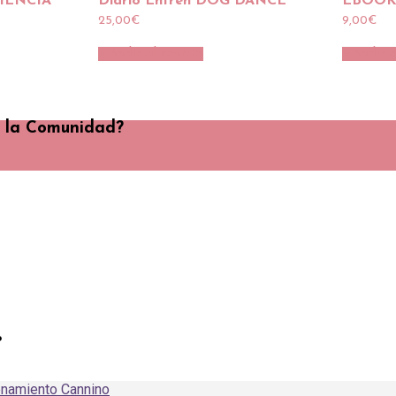
DIENCIA
Diario Entren DOG DANCE
EBOOK –
25,00
€
9,00
€
Añadir al carrito
Añadir a
e la Comunidad?
o