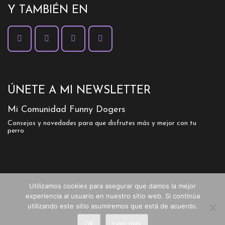
Y TAMBIÉN EN
ÚNETE A MI NEWSLETTER
Mi Comunidad Funny Dogers
Consejos y novedades para que disfrutes más y mejor con tu
perro
Utilizamos cookies para asegurar que damos la mejor
experiencia al usuario en nuestro sitio web. Si continúa
utilizando este sitio asumiremos que está de acuerdo.
© 2026-27 FUNNY DOGS TRAINING - Maria
José García
OK
Leer más